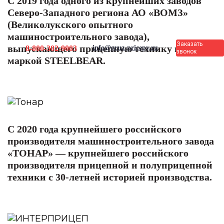
С 2019 года одного из крупнейших заводов
Северо-Западного региона АО «ВОМЗ»
(Великолукского опытного
машиностроительного завода),
Заказать
выпускающего прицепную технику под
8-800-302-9003
info@gruz-pricepy.ru
звонок
маркой STEELBEAR.
С 2020 года крупнейшего российского
производителя машиностроительного завода
«ТОНАР» — крупнейшего российского
производителя прицепной и полуприцепной
техники с 30-летней историей производства.